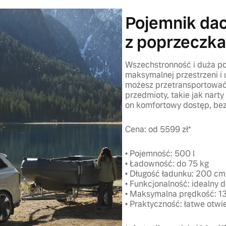
Pojemnik da
z poprzeczk
Wszechstronność i duża po
maksymalnej przestrzeni i
możesz przetransportować 
przedmioty, takie jak nar
on komfortowy dostęp, bez
Cena: od 5599 zł*
• Pojemność: 500 l
• Ładowność: do 75 kg
• Długość ładunku: 200 c
• Funkcjonalność: idealny
• Maksymalna prędkość: 1
• Praktyczność: łatwe otwi