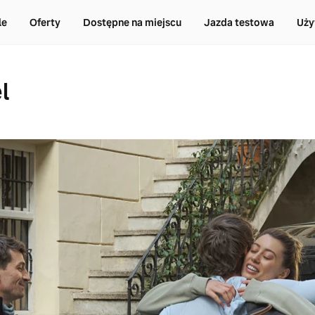
le
Oferty
Dostępne na miejscu
Jazda testowa
Uży
l