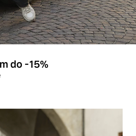
tem do -15%
e