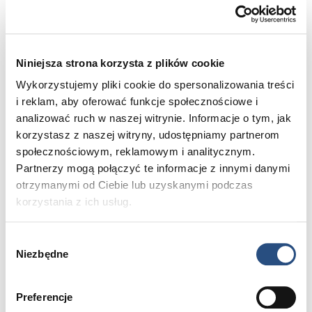
Niniejsza strona korzysta z plików cookie
Wykorzystujemy pliki cookie do spersonalizowania treści
Zwiedzanie Teatru Wielkiego w Łodzi od
i reklam, aby oferować funkcje społecznościowe i
kulis
analizować ruch w naszej witrynie. Informacje o tym, jak
korzystasz z naszej witryny, udostępniamy partnerom
wtorek, 25 lutego, godzina 9:00
społecznościowym, reklamowym i analitycznym.
Wizyta za teatralnymi kulisami może być niezapomnianą przygodą
Partnerzy mogą połączyć te informacje z innymi danymi
dla każdego. Na trasie zwiedzania znajdują się m.in.: magazyn
otrzymanymi od Ciebie lub uzyskanymi podczas
kostiumów, pracownie: malarska, krawiecka, szewska, oraz foyer z
weneckimi lustrami. Zapraszamy dzieci oraz dorosłych!
korzystania z ich usług.
LICZBA MIEJSC WYCZERPANA
Wybór
Niezbędne
zgody
Preferencje