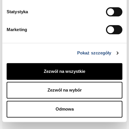
Statystyka
Marketing
Pokaż szczegóły
Zezwól na wszystkie
Zwiedzanie Teatru Wielkiego w Łodzi od
Zezwól na wybór
kulis
LISTA REZERWOWA - oba terminy
Odmowa
LICZBA MIEJSC WYCZERPANA