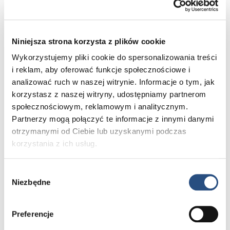
To co dla Ciebie najważniejsze
Niniejsza strona korzysta z plików cookie
Wykorzystujemy pliki cookie do spersonalizowania treści
i reklam, aby oferować funkcje społecznościowe i
analizować ruch w naszej witrynie. Informacje o tym, jak
korzystasz z naszej witryny, udostępniamy partnerom
społecznościowym, reklamowym i analitycznym.
Partnerzy mogą połączyć te informacje z innymi danymi
otrzymanymi od Ciebie lub uzyskanymi podczas
korzystania z ich usług.
Wybór
Poznaj Volvo bliżej – umów się na jazdę testową
Niezbędne
zgody
i poczuj różnicę. A jeśli już wiesz, czego szukasz,
odwiedź nasz konfigurator i stwórz Volvo idealne dla
siebie.
Preferencje